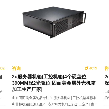
咨询
咨
032
4019
|
2u服务器机箱|工控机箱|4个硬盘位
2
390MM深2光驱位|固而美金属外壳机箱
深
加工生产厂家|
子
山
设
山东固而美金属制品专注2u服务器机箱|工控机箱等标准
的
和非标机箱的加工生产|客户可对机箱进行加工定产|也
源|