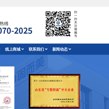
扫
一
扫
关
注
视
频
号
线上商城
联系我们
新闻动态