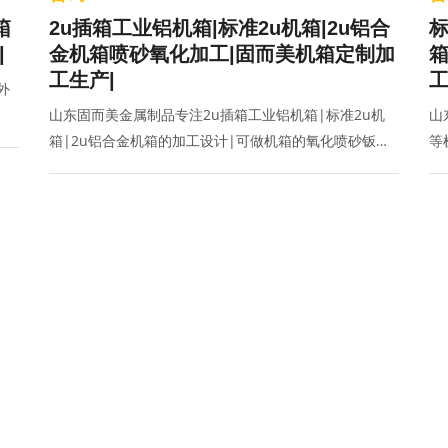
箱
2u插箱工业铝机箱|标准2u机箱|2u铝合
标
|
金机箱喷砂氧化加工|固而美机箱定制加
箱
工生产|
工
外
山东固而美金属制品专注2u插箱工业铝机箱|标准2u机
山
箱|2u铝合金机箱的加工设计|可做机箱的氧化喷砂钣金
等
加工|客户也可进行非标机箱定制,联系电话:400-070-
AT
2025