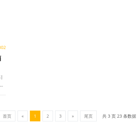
302
箱
|
设
共 3 页 23 条数据
首页
«
1
2
3
»
尾页