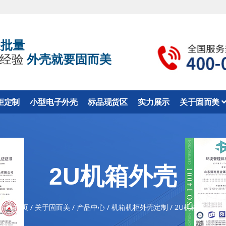
天批量
业经验
外壳就要固而美
柜定制
小型电子外壳
标品现货区
实力展示
关于固而美
2U机箱外壳
首页
/
关于固而美
/
产品中心
/
机箱机柜外壳定制
/
2U机箱外壳