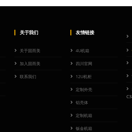
关于我们
友情链接
关于固而美
4U机箱
加入固而美
四川官网
联系我们
12U机柜
定制外壳
C
铝壳体
定制机箱
钣金机箱