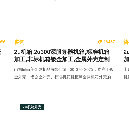
咨询
咨
036
13487
壳
2u机箱,2u300深服务器机箱,标准机箱
2
加工,非标机箱钣金加工,金属外壳定制
加
山东固而美金属制品有限公司,400-070-2025，专注于钣
山
金外壳、铝合金外壳、标准机箱机柜等金属机箱外壳的设
机
计与制造。
设
2U机箱外壳