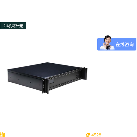
2U机箱外壳
询
4528