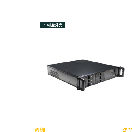
2U机箱外壳
咨询
3